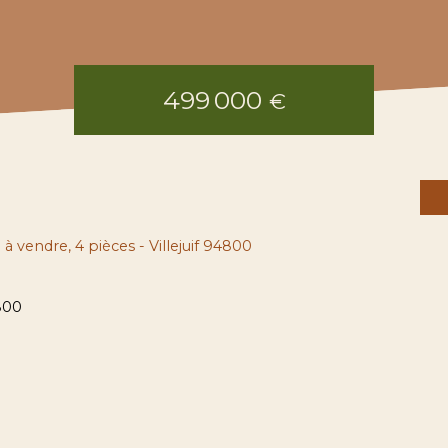
499 000
€
à vendre, 4 pièces - Villejuif 94800