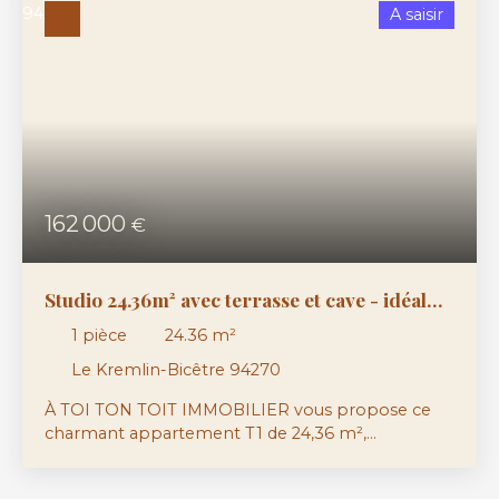
A saisir
Surface min (m²)
RECHERCHER
162 000
€
Studio 24.36m² avec terrasse et cave - idéal
investissement ou premier achat
1
pièce
24.36
m²
Le Kremlin-Bicêtre 94270
À TOI TON TOIT IMMOBILIER vous propose ce
charmant appartement T1 de 24,36 m²,
entièrement rénové en 2026, idéal pour un
primo-accédant, un pied-à-terre ou un