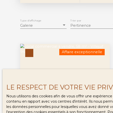
Type d'affichage
Trier par
Galerie
Pertinence
Affaire exceptionnelle
LE RESPECT DE VOTRE VIE PRI
320 000
€
Nous utilisons des cookies afin de vous offrir une expérien
contenu en rapport avec vos centres d'intérêt. Ils nous perme
les données personnelles pour lesquelles vous avez donné vot
VILLEJUIF LEO LAGRANGE - LIMITE
l'exception des cookies essentiels à son fonctionnement. Pou