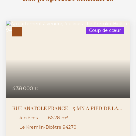
Coup de cœur
438 000
€
RUE ANATOLE FRANCE - 5 MN A PIED DE LA
LIGNE 7 - APPARTEMENT 4 PIECES BALCON,
4
pièces
66.78
m²
CAVE ET PARKING
Le Kremlin-Bicêtre 94270