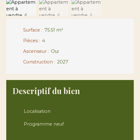
Surface
:
75.51
m²
Pièces
:
4
Ascenseur
:
Oui
Construction
:
2027
Descriptif du bien
Localisation
Programme neuf