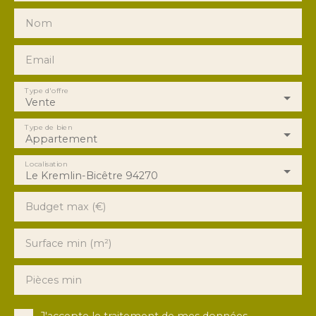
Nom
Email
Type d'offre
Vente
Type de bien
Appartement
Localisation
Le Kremlin-Bicêtre 94270
Budget max (€)
Surface min (m²)
Pièces min