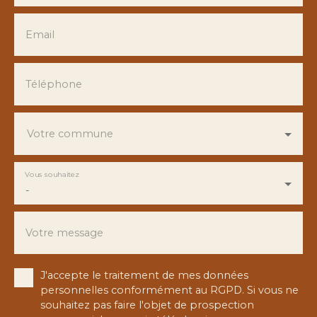
Email
Téléphone
Votre commune
Vous souhaitez
-
Votre message
J'accepte le traitement de mes données
personnelles conformément au RGPD. Si vous ne
souhaitez pas faire l'objet de prospection