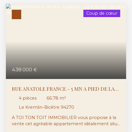
Coup de cœur
438 000
€
RUE ANATOLE FRANCE - 5 MN A PIED DE LA
LIGNE 7 - APPARTEMENT 4 PIECES BALCON,
4
pièces
66.78
m²
CAVE ET PARKING
Le Kremlin-Bicêtre 94270
A TOI TON TOIT IMMOBILIER vous propose à la
vente cet agréable appartement idéalement situé
au Kremlin-Bicêtre, à seulement 5 minutes à pied