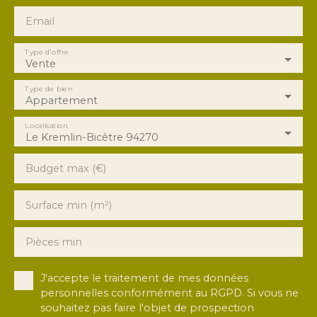
Email
Type d'offre
Vente
Type de bien
Appartement
Localisation
Le Kremlin-Bicêtre 94270
Budget max (€)
Surface min (m²)
Pièces min
J'accepte le traitement de mes données
personnelles conformément au RGPD. Si vous ne
souhaitez pas faire l'objet de prospection