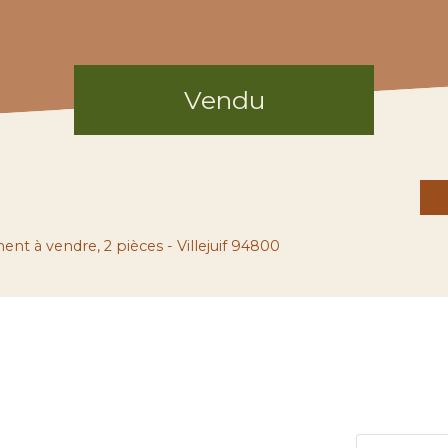
Vendu
nt à vendre, 2 pièces - Villejuif 94800