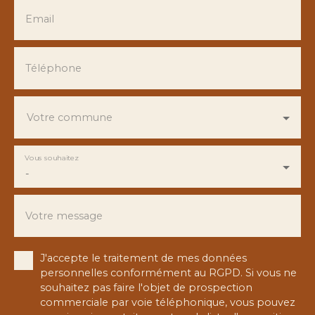
Email
Téléphone
Votre commune
Vous souhaitez
-
Votre message
J'accepte le traitement de mes données
personnelles conformément au RGPD. Si vous ne
souhaitez pas faire l'objet de prospection
commerciale par voie téléphonique, vous pouvez