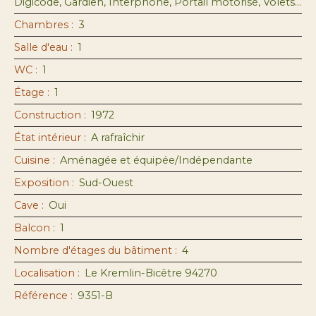
Digicode, Gardien, Interphone, Portail motorisé, Volets électriques
Chambres
:
3
Salle d'eau
:
1
WC
:
1
Étage
:
1
Construction
:
1972
État intérieur
:
A rafraîchir
Cuisine
:
Aménagée et équipée/Indépendante
Exposition
:
Sud-Ouest
Cave
:
Oui
Balcon
:
1
Nombre d'étages du bâtiment
:
4
Localisation
:
Le Kremlin-Bicêtre 94270
Référence
:
9351-B