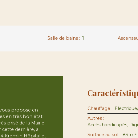
Salle de bains
:
1
Ascense
Caractéristiq
Chauffage
:
Electrique
vous propose en
es en très bon état
Autres
:
ès prisé de la Mairie
 cette dernière, à
Surface au sol
:
84
m²
14 Kremlin Hôpital et