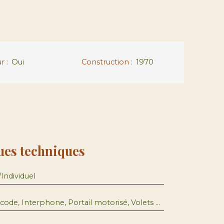
ur
:
Oui
Construction
:
1970
ues techniques
/Individuel
Accès handicapés, Digicode, Interphone, Portail motorisé, Volets électriques