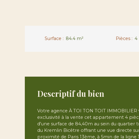
Surface
:
84.4
m²
Pièces
:
4
Descriptif du bien
Votre agence À TOI TON TOIT IMMOBILIER 
exclusivité à la vente cet appartement 4 pièc
d'une surface de 84,40m au sein du quartier tr
du Kremlin Bicêtre offrant une vue directe sur
proximité de Paris 13ème, à 5min de la ligne 