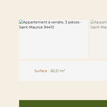
Surface
:
62.21
m²