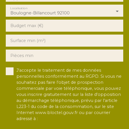
;terrasse privative de 12 m² ;appartement
lumineux et bien agencé ;cuisine indépendante
Localisation
Boulogne-Billancourt 92100
aménagée ;WC séparés ;double vitrage ;chauffage
collectif ;cave de 3 m² ;libre immédiatement
Budget max (€)
;proximité des commerces et transports. Un bien
rare sur le secteur, prêt à vivre et à découvrir sans
tarder. Contactez dès maintenant À TOI TON TOIT
Surface min (m²)
IMMOBILIER pour organiser une visite.
Pièces min
J'accepte le traitement de mes données
personnelles conformément au RGPD. Si vous ne
souhaitez pas faire l'objet de prospection
commerciale par voie téléphonique, vous pouvez
vous inscrire gratuitement sur la liste d'opposition
au démarchage téléphonique, prévu par l'article
L223-1 du code de la consommation, sur le site
Internet www.bloctel.gouv.fr ou par courrier
adressé à :