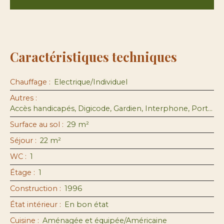
Caractéristiques techniques
Chauffage
:
Electrique/Individuel
Autres
:
Accès handicapés, Digicode, Gardien, Interphone, Portail motorisé, Visiophone, Volets électriques
Surface au sol
:
29
m²
Séjour
:
22
m²
WC
:
1
Étage
:
1
Construction
:
1996
État intérieur
:
En bon état
Cuisine
:
Aménagée et équipée/Américaine