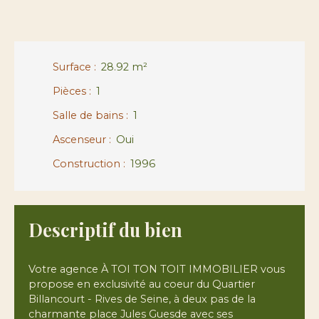
Surface
:
28.92
m²
Pièces
:
1
Salle de bains
:
1
Ascenseur
:
Oui
Construction
:
1996
Descriptif du bien
Votre agence À TOI TON TOIT IMMOBILIER vous
propose en exclusivité au coeur du Quartier
Billancourt - Rives de Seine, à deux pas de la
charmante place Jules Guesde avec ses