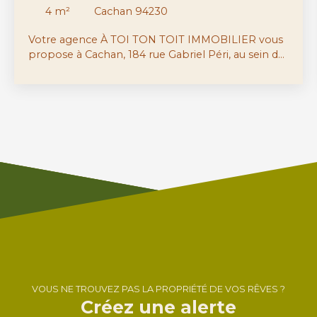
4
m²
Cachan 94230
Votre agence À TOI TON TOIT IMMOBILIER vous
propose à Cachan, 184 rue Gabriel Péri, au sein de
la résidence 'Les Jardins de Serena' , deux
emplacements de parking en sous-sol à louer
dans un immeuble sécurisé et parfaitement
entretenu. Loyer : 75€/mois par emplacement.
DISPONIBLE DE SUITE
VOUS NE TROUVEZ PAS LA PROPRIÉTÉ DE VOS RÊVES ?
Créez une alerte