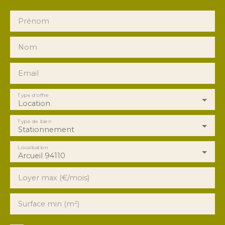
Prénom
Nom
Email
Type d'offre
Location
Type de bien
Stationnement
Localisation
Arcueil 94110
Loyer max (€/mois)
Surface min (m²)