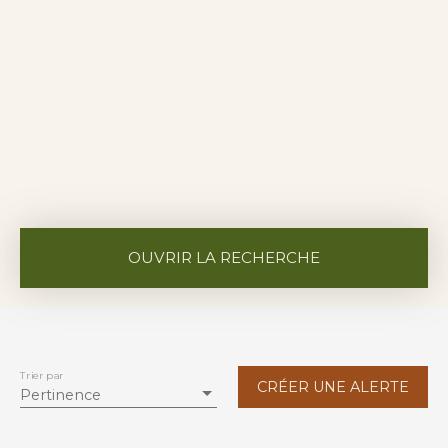
OUVRIR LA RECHERCHE
Vente
Location
Neuf
Type de bien
Appartement
Trier par
CRÉER UNE ALERTE
Pertinence
Localisation
Arcueil (94110)